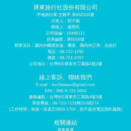
屏東旅行社股份有限公司
甲種旅行業 交觀甲 第868100號
代表人：郭子義
聯絡人：楊聖民
公司統編：16496111
品保編號：屏0016號
營業項目：國內外團體旅遊、機票、國內外訂房、自由行
電話：08-722-1292
傳真：08-721-5767
公司地址：台灣900屏東市工業路4號2樓
線上客訴、聯絡我們
E-mail：fun2taiwan@gmail.com
FAX：886-8-721-5602
服務據點：台灣900屏東市工業路4號2樓
客服專線：08-723-7131轉253或274
(工作時間：每週一至週五0800-1700，恕不提供電話預約服務)
相關連結
屏東客運