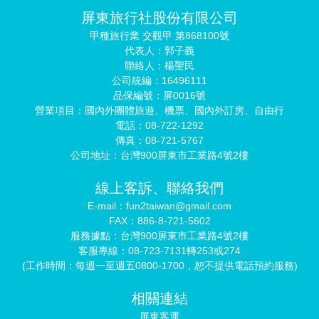
屏東旅行社股份有限公司
甲種旅行業 交觀甲 第868100號
代表人：郭子義
聯絡人：楊聖民
公司統編：16496111
品保編號：屏0016號
營業項目：國內外團體旅遊、機票、國內外訂房、自由行
電話：08-722-1292
傳真：08-721-5767
公司地址：台灣900屏東市工業路4號2樓
線上客訴、聯絡我們
E-mail：fun2taiwan@gmail.com
FAX：886-8-721-5602
服務據點：台灣900屏東市工業路4號2樓
客服專線：08-723-7131轉253或274
(工作時間：每週一至週五0800-1700，恕不提供電話預約服務)
相關連結
屏東客運