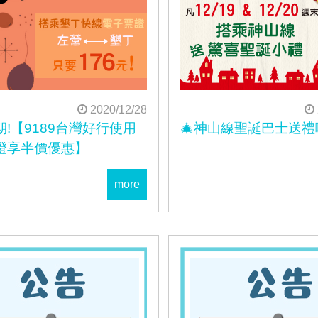
2020/12/28
!【9189台灣好行使用
🎄神山線聖誕巴士送禮
證享半價優惠】
more