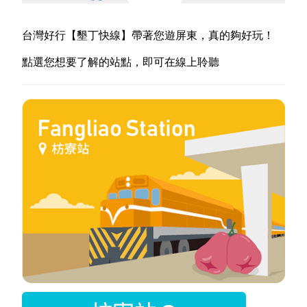
台灣好行【墾丁快線】帶著您遊屏東，真的夠好玩！
點選您想要了解的站點，即可在線上聆聽