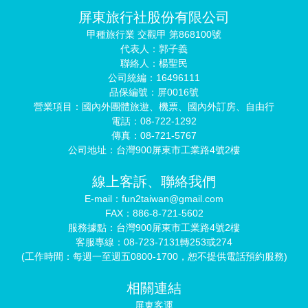
屏東旅行社股份有限公司
甲種旅行業 交觀甲 第868100號
代表人：郭子義
聯絡人：楊聖民
公司統編：16496111
品保編號：屏0016號
營業項目：國內外團體旅遊、機票、國內外訂房、自由行
電話：08-722-1292
傳真：08-721-5767
公司地址：台灣900屏東市工業路4號2樓
線上客訴、聯絡我們
E-mail：fun2taiwan@gmail.com
FAX：886-8-721-5602
服務據點：台灣900屏東市工業路4號2樓
客服專線：08-723-7131轉253或274
(工作時間：每週一至週五0800-1700，恕不提供電話預約服務)
相關連結
屏東客運