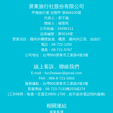
屏東旅行社股份有限公司
甲種旅行業 交觀甲 第868100號
代表人：郭子義
聯絡人：楊聖民
公司統編：16496111
品保編號：屏0016號
營業項目：國內外團體旅遊、機票、國內外訂房、自由行
電話：08-722-1292
傳真：08-721-5767
公司地址：台灣900屏東市工業路4號2樓
線上客訴、聯絡我們
E-mail：fun2taiwan@gmail.com
FAX：886-8-721-5602
服務據點：台灣900屏東市工業路4號2樓
客服專線：08-723-7131轉253或274
(工作時間：每週一至週五0800-1700，恕不提供電話預約服務)
相關連結
屏東客運