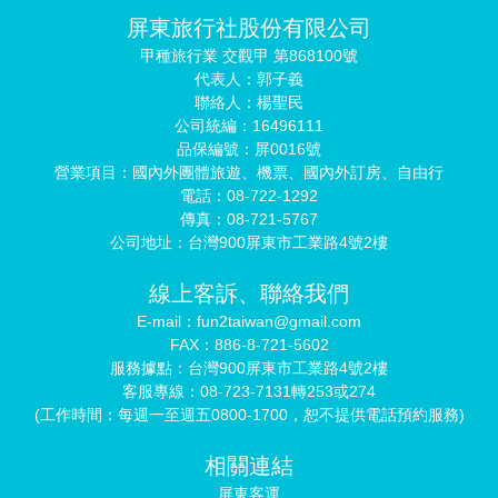
屏東旅行社股份有限公司
甲種旅行業 交觀甲 第868100號
代表人：郭子義
聯絡人：楊聖民
公司統編：16496111
品保編號：屏0016號
營業項目：國內外團體旅遊、機票、國內外訂房、自由行
電話：08-722-1292
傳真：08-721-5767
公司地址：台灣900屏東市工業路4號2樓
線上客訴、聯絡我們
E-mail：fun2taiwan@gmail.com
FAX：886-8-721-5602
服務據點：台灣900屏東市工業路4號2樓
客服專線：08-723-7131轉253或274
(工作時間：每週一至週五0800-1700，恕不提供電話預約服務)
相關連結
屏東客運